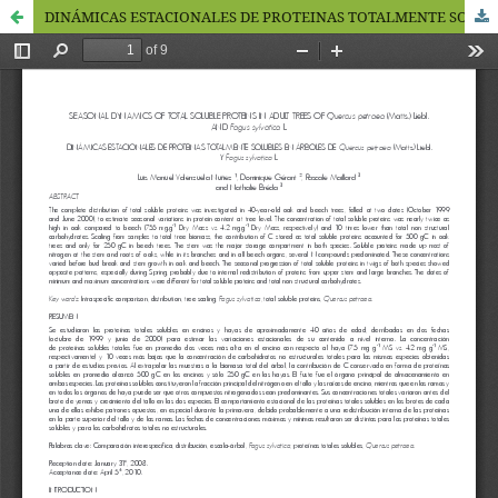
DINÁMICAS ESTACIONALES DE PROTEINAS TOTALMENTE SOLUBLES EN ÁRBOLES DE Quercus petraea (Matts.) Liebl. Y Fagus sylvatica L.