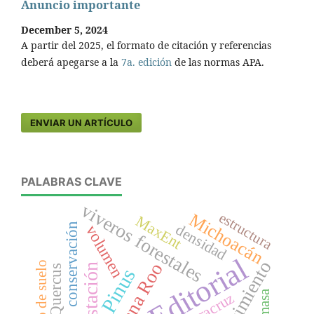
Anuncio importante
December 5, 2024
A partir del 2025, el formato de citación y referencias
deberá apegarse a la
7a. edición
de las normas APA.
ENVIAR UN ARTÍCULO
PALABRAS CLAVE
viveros forestales
estructura
Michoacán
MaxEnt
densidad
conservación
volumen
Editorial
crecimiento
uso de suelo
Quintana Roo
reforestación
Quercus
Pinus
biomasa
Veracruz