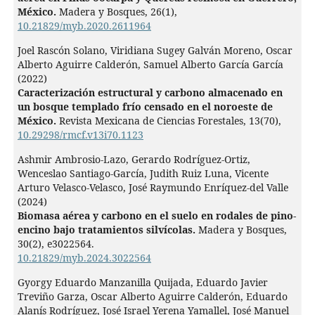
México.
Madera y Bosques,
26
(1),
10.21829/myb.2020.2611964
Joel Rascón Solano, Viridiana Sugey Galván Moreno, Oscar
Alberto Aguirre Calderón, Samuel Alberto García García
(2022)
Caracterización estructural y carbono almacenado en
un bosque templado frío censado en el noroeste de
México.
Revista Mexicana de Ciencias Forestales,
13
(70),
10.29298/rmcf.v13i70.1123
Ashmir Ambrosio-Lazo, Gerardo Rodríguez-Ortiz,
Wenceslao Santiago-García, Judith Ruiz Luna, Vicente
Arturo Velasco-Velasco, José Raymundo Enríquez-del Valle
(2024)
Biomasa aérea y carbono en el suelo en rodales de pino-
encino bajo tratamientos silvícolas.
Madera y Bosques,
30
(2),
e3022564.
10.21829/myb.2024.3022564
Gyorgy Eduardo Manzanilla Quijada, Eduardo Javier
Treviño Garza, Oscar Alberto Aguirre Calderón, Eduardo
Alanís Rodríguez, José Israel Yerena Yamallel, José Manuel