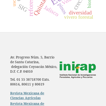
pinos
SIG
Jalisco
diversidad
vivero forestal
Av. Progreso Núm. 5, Barrio
de Santa Catarina,
delegación Coyoacán México,
D.F. C.P. 04010
Tel. 01 55 38718700 Exts.
80614, 80611 y 80619
Revista Mexicana de
Ciencias Agrícolas
Revista Mexicana de