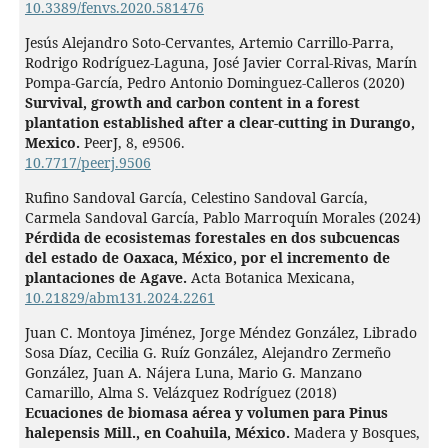
10.3389/fenvs.2020.581476
Jesús Alejandro Soto-Cervantes, Artemio Carrillo-Parra,
Rodrigo Rodríguez-Laguna, José Javier Corral-Rivas, Marín
Pompa-García, Pedro Antonio Dominguez-Calleros (2020)
Survival, growth and carbon content in a forest
plantation established after a clear-cutting in Durango,
Mexico.
PeerJ,
8
,
e9506.
10.7717/peerj.9506
Rufino Sandoval García, Celestino Sandoval García,
Carmela Sandoval García, Pablo Marroquín Morales (2024)
Pérdida de ecosistemas forestales en dos subcuencas
del estado de Oaxaca, México, por el incremento de
plantaciones de Agave.
Acta Botanica Mexicana,
10.21829/abm131.2024.2261
Juan C. Montoya Jiménez, Jorge Méndez González, Librado
Sosa Díaz, Cecilia G. Ruíz González, Alejandro Zermeño
González, Juan A. Nájera Luna, Mario G. Manzano
Camarillo, Alma S. Velázquez Rodríguez (2018)
Ecuaciones de biomasa aérea y volumen para Pinus
halepensis Mill., en Coahuila, México.
Madera y Bosques,