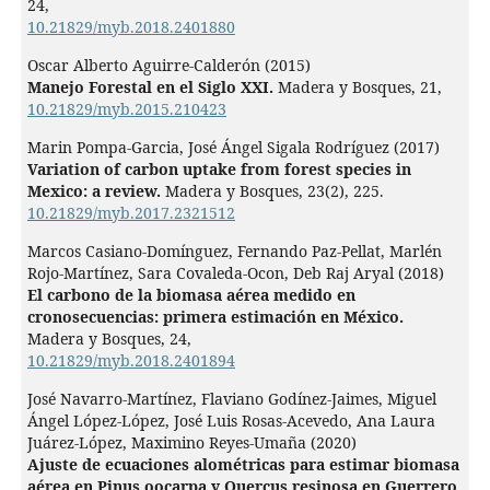
24
,
10.21829/myb.2018.2401880
Oscar Alberto Aguirre-Calderón (2015)
Manejo Forestal en el Siglo XXI.
Madera y Bosques,
21
,
10.21829/myb.2015.210423
Marin Pompa-Garcia, José Ángel Sigala Rodríguez (2017)
Variation of carbon uptake from forest species in
Mexico: a review.
Madera y Bosques,
23
(2),
225.
10.21829/myb.2017.2321512
Marcos Casiano-Domínguez, Fernando Paz-Pellat, Marlén
Rojo-Martínez, Sara Covaleda-Ocon, Deb Raj Aryal (2018)
El carbono de la biomasa aérea medido en
cronosecuencias: primera estimación en México.
Madera y Bosques,
24
,
10.21829/myb.2018.2401894
José Navarro-Martínez, Flaviano Godínez-Jaimes, Miguel
Ángel López-López, José Luis Rosas-Acevedo, Ana Laura
Juárez-López, Maximino Reyes-Umaña (2020)
Ajuste de ecuaciones alométricas para estimar biomasa
aérea en Pinus oocarpa y Quercus resinosa en Guerrero,