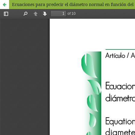
Ecuaciones para predecir el diámetro normal en función del d