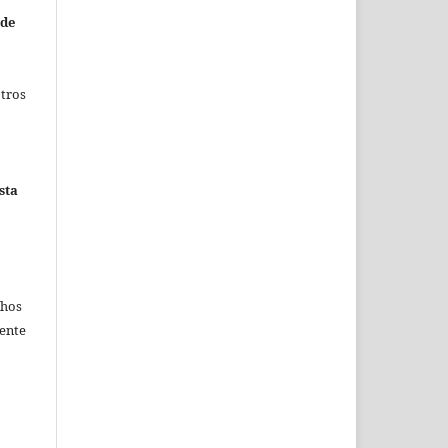
 de
otros
sta
chos
mente