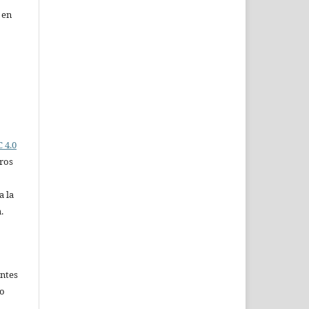
 en
 4.0
ros
a la
.
entes
no