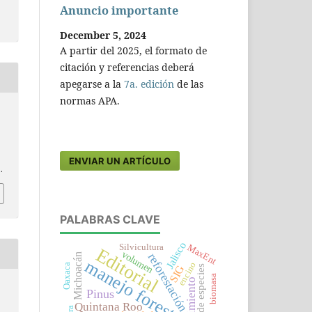
Anuncio importante
December 5, 2024
A partir del 2025, el formato de
citación y referencias deberá
apegarse a la
7a. edición
de las
normas APA.
ENVIAR UN ARTÍCULO
.
PALABRAS CLAVE
Jalisco
MaxEnt
Silvicultura
Editorial
volumen
reforestación
Michoacán
manejo forestal
encino
Oaxaca
SIG
riqueza de especies
biomasa
crecimiento
Pinus
Quintana Roo