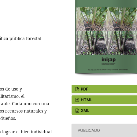
ítica pública forestal
os de uso y
PDF
litarismo, el
HTML
ntable. Cada uno con una
XML
os recursos naturales y
 dueños.
PUBLICADO
n lograr el bien individual