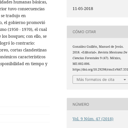
cesidades humanas básicas,
11-05-2018
erior tuvo consecuencias
 se tradujo en
do, el gobierno promovió
mo (1950 - 1970), el cual
CÓMO CITAR
os bosques; con ello, se
logró lo contrario:
González Guillén, Manuel de Jesús.
oreo, cortas clandestinas
2018. «Editorial».
Revista Mexicana De
conómicos característicos
Ciencias Forestales
9 (47). México,
disponibilidad en tiempo y
ME:002-006.
https://doi.org/10.29298/rmcf.v9i47.331
Más formatos de cita
NÚMERO
Vol. 9 Núm. 47 (2018)