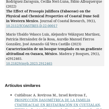
Rodríguez-Zaragoza, Cecilia Neri-Luna, Fábio Albuquerque
(2022)
The Effect of Prosopis juliflora (Fabaceae) on the
Physical and Chemical Properties of Coastal Dune Soil
in Western Mexico.
Journal of Coastal Research,
39
(1),
10.2112/JCOASTRES-D-22-00017
Mario Ubaldo Velasco Luis, Alejandro Velázquez Martínez,
Patricia Hernández de la Rosa, Aurelio Manuel Fierros
González, José Amando Gil Vera Castillo (2023)
Caracterización de un bosque templado en un gradiente
altitudinal en Oaxaca, México.
Madera y Bosques,
29
(1),
e2912465.
10.21829/myb.2023.2912465
Artículos similares
Cuitláhuac A. Rovirosa M., Israel Rovirosa F.,
PROSPECCIÓN DASOMÉTRICA DE LA FAMILIA
CYATHEACEAE EN RESTAURACIÓN EN CUETZALAN,