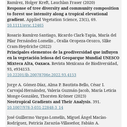
Ramírez, Holger Kreft, Lauchlan Fraser (2020)
Response of tree diversity and community composition
to forest use intensity along a tropical elevational
gradient.
Applied Vegetation Science,
23
(1),
69.
10.1111/avsc.12465
Rosario Ramírez-Santiago, Ricardo Clark-Tapia, María del
Pilar Fernández-Lomelín , Oralia Oropeza-Orozco, Slike
Cram-Heydriche (2022)
Principales elementos de la geodiversidad que influyen
en la vegetación leñosa del Geoparque Mundial UNESCO
Mixteca Alta, Oaxaca.
Revista Mexicana de Biodiversidad,
93
,
e934153.
10.22201/ib.20078706e.2022.93.4153
Jorge A. Gómez-Díaz, Alma P. Bautista-Bello, César I.
Carvajal-Hernández, Valeria Guzmán-Jacob, María Leticia
Monge-González, Thorsten Krömer (2023)
Neotropical Gradients and Their Analysis.
391.
10.1007/978-3-031-22848-3_14
José Guillermo Vargas-Lomelín, Miguel Ángel Macías-
Rodríguez, Patricia Zarazúa-Villaseñor, Fabián A.