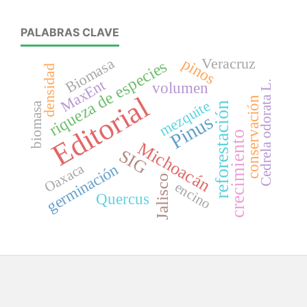
PALABRAS CLAVE
pinos
Biomasa
Veracruz
riqueza de especies
densidad
MaxEnt
Cedrela odorata L.
volumen
Editorial
conservación
mezquite
biomasa
reforestación
Pinus
crecimiento
Michoacán
SIG
germinación
Oaxaca
Jalisco
encino
Quercus