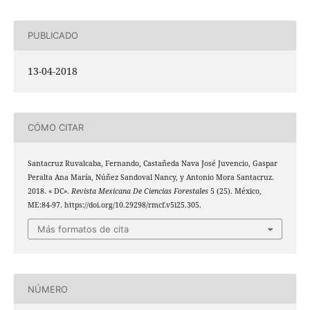
PUBLICADO
13-04-2018
CÓMO CITAR
Santacruz Ruvalcaba, Fernando, Castañeda Nava José Juvencio, Gaspar
Peralta Ana María, Núñez Sandoval Nancy, y Antonio Mora Santacruz.
2018. « DC».
Revista Mexicana De Ciencias Forestales
5 (25). México,
ME:84-97. https://doi.org/10.29298/rmcf.v5i25.305.
Más formatos de cita
NÚMERO