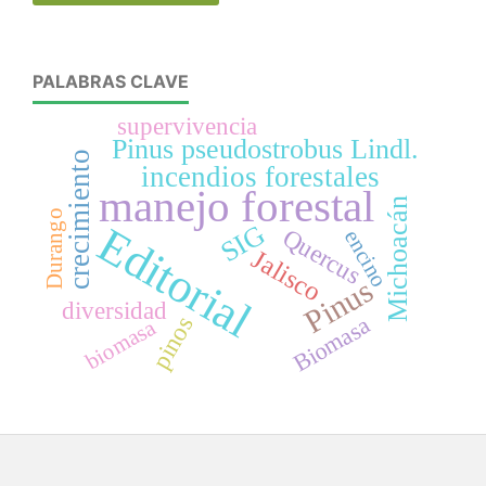
PALABRAS CLAVE
supervivencia
Pinus pseudostrobus Lindl.
crecimiento
incendios forestales
manejo forestal
Michoacán
Durango
Editorial
SIG
Quercus
encino
Jalisco
Pinus
diversidad
Biomasa
pinos
biomasa