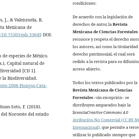
condiciones:
De acuerdo con la legislación de
s, J., & Valenzuela, R.
derechos de autor, la
Revista
sta Mexicana de
Mexicana de Ciencias Forestales
rg/10.7550/rmb.33649
DOI:
reconoce y respeta el derecho mor
los autores, así como la titularidad
derecho patrimonial, el cual será
o de especies de México.
cedido a la revista para su difusión
.), Capital natural de
acceso abierto.
diversidad [CD 1].
 la Biodiversidad.
Todos los textos publicados por la
ntes-2008-Hongos-Cata-
Revista Mexicana de Ciencias
Forestales
–
sin excepción– se
distribuyen amparados bajo la
Ruan-Soto, F. (2018).
licencia
Creative Commons 4.0
del Noroeste del estado
Atribución-No Comercial (CC BY-NC
.
Internacional),
que permite a terce
utilizar lo publicado siempre que