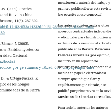
mencionen la autoría del trabajo y 
primera publicación en esta revista
 L.-W. (2009). Species
(no permite el uso comercial)
s and fungi in China
hrooms, 11(3), 287-302.
Los autores pueden realizar otros
e68d64b17c52,4f53a14232dd0d51,28301e4640ed5a8f.html#
acuerdos contractuales independi
.80
y adicionales para la distribución 
exclusiva de la versión del artículo
-Blanco, J. (2005).
publicado en la
Revista Mexicana
os en Basidiomycetes con
Ciencias Forestales
(por ejemplo,
versidad Nacional
incluirlo en un repositorio
mx/books?
institucional o darlo a conocer en 
source=gbs_ge_summary_r&cad=0#v=onepage&q&f=false
medios en papel o electrónicos)
 D., & Ortega-Paczka, R.
siempre que indique clara y
gico de los hongos
explícitamente que el trabajo se
comunidades de la Sierra
publicó por primera vez en la
Revi
Mexicana de Ciencias Forestales
.
Para todo lo anterior, los autores