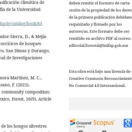
asificación climática de
deben remitir el formato de carta-
fía de la Universidad
cesión de la propiedad de los dere
de la primera publicación debida
hp/ig/catalog/book/83
requisitado y firmado por los
autores/as. Este formato debe ser
ador-Sierra, D., & Mejía-
remitido en archivo PDF al correo:
corrícicos de bosques
editorial.forestal@inifap.gob.mx
evo, San Dimas y Durango,
nal de Investigaciones
Esta obra está bajo una licencia de
amora-Martínez, M. C.,
Creative Commons Reconocimient
sano, F. (2025).
No Comercial 4.0 Internacional.
and community composition:
ico. Forest, 16(9), Article
 de los hongos silvestres