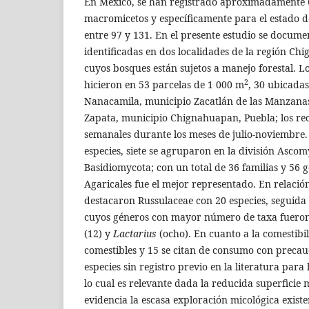
En México, se han registrado aproximadamente 
macromicetos y específicamente para el estado d
entre 97 y 131. En el presente estudio se docume
identificadas en dos localidades de la región Ch
cuyos bosques están sujetos a manejo forestal. 
2
hicieron en 53 parcelas de 1 000 m
, 30 ubicada
Nanacamila, municipio Zacatlán de las Manzanas 
Zapata, municipio Chignahuapan, Puebla; los re
semanales durante los meses de julio-noviembre.
especies, siete se agruparon en la división Asco
Basidiomycota; con un total de 36 familias y 56 
Agaricales fue el mejor representado. En relación 
destacaron Russulaceae con 20 especies, seguida
cuyos géneros con mayor número de taxa fuero
(12) y
Lactarius
(ocho). En cuanto a la comestibil
comestibles y 15 se citan de consumo con precauc
especies sin registro previo en la literatura para
lo cual es relevante dada la reducida superficie 
evidencia la escasa exploración micológica existe