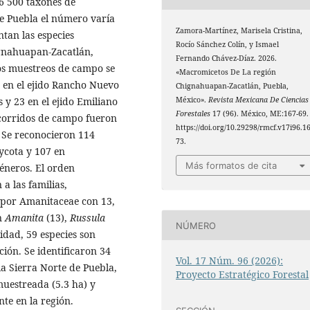
6 500 taxones de
e Puebla el número varía
Zamora-Martínez, Marisela Cristina,
ntan las especies
Rocío Sánchez Colín, y Ismael
ignahuapan-Zacatlán,
Fernando Chávez-Díaz. 2026.
Los muestreos de campo se
«Macromicetos De La región
s en el ejido Rancho Nuevo
Chignahuapan-Zacatlán, Puebla,
México».
Revista Mexicana De Ciencias
y 23 en el ejido Emiliano
Forestales
17 (96). México, ME:167-69.
corridos de campo fueron
https://doi.org/10.29298/rmcf.v17i96.1
 Se reconocieron 114
73.
mycota y 107 en
Más formatos de cita
géneros. El orden
a las familias,
 por Amanitaceae con 13,
n
Amanita
(13),
Russula
NÚMERO
idad, 59 especies son
ión. Se identificaron 34
Vol. 17 Núm. 96 (2026):
 la Sierra Norte de Puebla,
Proyecto Estratégico Forestal
muestreada (5.3 ha) y
nte en la región.