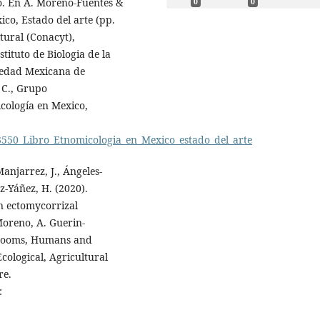
o. En Á. Moreno-Fuentes &
0
0
ico, Estado del arte (pp.
tural (Conacyt),
ituto de Biologia de la
iedad Mexicana de
 C., Grupo
icología en Mexico,
3550_Libro_Etnomicologia_en_Mexico_estado_del_arte
anjarrez, J., Ángeles-
z-Yáñez, H. (2020).
n ectomycorrizal
Moreno, A. Guerin-
shrooms, Humans and
cological, Agricultural
re.
: