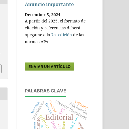
Anuncio importante
December 5, 2024
A partir del 2025, el formato de
citación y referencias deberá
apegarse a la
7a. edición
de las
normas APA.
6
ENVIAR UN ARTÍCULO
PALABRAS CLAVE
viveros forestales
volumen
Quercus
procedencias
Veracruz
Michoacán
Oaxaca
SIG
Editorial
reforestación
Quintana Roo
Pinus
Jalisco
biomasa