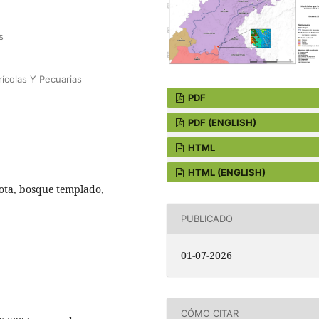
s
rícolas Y Pecuarias
PDF
PDF (ENGLISH)
HTML
HTML (ENGLISH)
ota, bosque templado,
PUBLICADO
01-07-2026
CÓMO CITAR