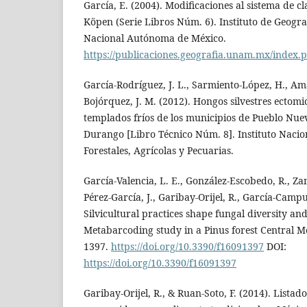
García, E. (2004). Modificaciones al sistema de cl
Köpen (Serie Libros Núm. 6). Instituto de Geogra
Nacional Autónoma de México.
https://publicaciones.geografia.unam.mx/index.p
García-Rodríguez, J. L., Sarmiento-López, H., Am
Bojórquez, J. M. (2012). Hongos silvestres ectomi
templados fríos de los municipios de Pueblo Nu
Durango [Libro Técnico Núm. 8]. Instituto Nacio
Forestales, Agrícolas y Pecuarias.
García-Valencia, L. E., González-Escobedo, R., Z
Pérez-García, J., Garibay-Orijel, R., García-Campu
Silvicultural practices shape fungal diversity 
Metabarcoding study in a Pinus forest Central Mex
1397.
https://doi.org/10.3390/f16091397
DOI:
https://doi.org/10.3390/f16091397
Garibay-Orijel, R., & Ruan-Soto, F. (2014). Listado