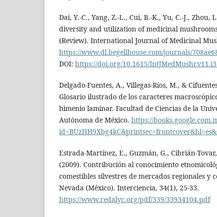
Dai, Y.-C., Yang, Z.-L., Cui, B.-K., Yu, C.-J., Zhou,
diversity and utilization of medicinal mushroom
(Review). International Journal of Medicinal Mus
https://www.dl.begellhouse.com/journals/708a
DOI:
https://doi.org/10.1615/IntJMedMushr.v11.i3
Delgado-Fuentes, A., Villegas-Ríos, M., & Cifuentes
Glosario ilustrado de los caracteres macroscópic
himenio laminar. Facultad de Ciencias de la Uni
Autónoma de México.
https://books.google.com.
id=BUzHH9Xbg4kC&printsec=frontcover&hl=es&
Estrada-Martínez, E., Guzmán, G., Cibrián-Tovar,
(2009). Contribución al conocimiento etnomicoló
comestibles silvestres de mercados regionales y 
Nevada (México). Interciencia, 34(1), 25-33.
https://www.redalyc.org/pdf/339/33934104.pdf