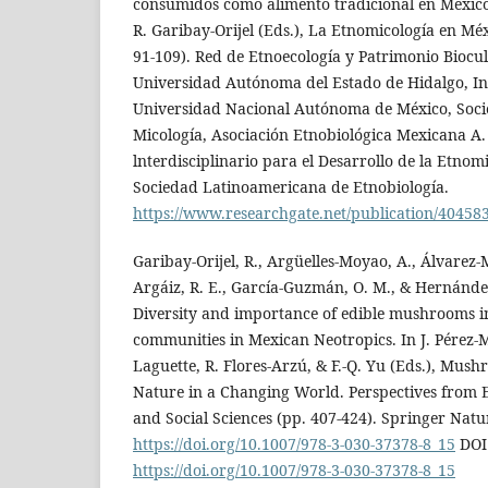
consumidos como alimento tradicional en Méxic
R. Garibay-Orijel (Eds.), La Etnomicología en Méx
91-109). Red de Etnoecología y Patrimonio Biocul
Universidad Autónoma del Estado de Hidalgo, Inst
Universidad Nacional Autónoma de México, Soc
Micología, Asociación Etnobiológica Mexicana A.
lnterdisciplinario para el Desarrollo de la Etnom
Sociedad Latinoamericana de Etnobiología.
https://www.researchgate.net/publication/40458
Garibay-Orijel, R., Argüelles-Moyao, A., Álvarez-M
Argáiz, R. E., García-Guzmán, O. M., & Hernánde
Diversity and importance of edible mushrooms i
communities in Mexican Neotropics. In J. Pérez-
Laguette, R. Flores-Arzú, & F.-Q. Yu (Eds.), Mu
Nature in a Changing World. Perspectives from E
and Social Sciences (pp. 407-424). Springer Natu
https://doi.org/10.1007/978-3-030-37378-8_15
DOI
https://doi.org/10.1007/978-3-030-37378-8_15