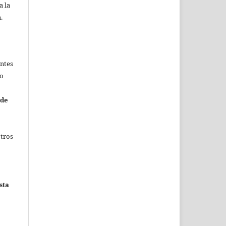
a la
.
entes
no
 de
otros
sta