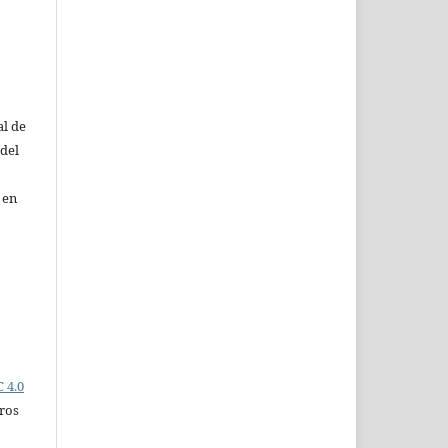
al de
 del
 en
 4.0
ros