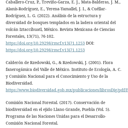
Caballero-Cruz, P., Treviño-Garza, E. J., Mata-Balderas, J. M.,
Alanís-Rodríguez, E., Yerena-Yamallel, J. I., & Cuéllar-
Rodríguez, L. G. (2022). Análisis de la estructura y
diversidad de bosques templados en la ladera oriental del
volcán Iztaccíhuatl, México. Revista Mexicana de Ciencias
Forestales, 13(71), 76-102.
https://doi.org/10.29298/rmcf.v13i71.1253
DOI:
https://doi.org/10.29298/rmcf.v13i71.1253
Calderón de Rzedowski, G., & Rzedowski, J. (2001). Flora
fanerogámica del Valle de México. Instituto de Ecología, A. C.
y Comisión Nacional para el Conocimiento y Uso de la
Biodiversidad.
https://www.biodiversidad.gob.mx/publicaciones/librosDig/pdf/
Comisión Nacional Forestal. (2017). Conservación de
biodiversidad en el ejido Llano Grande, Puebla (Vol. 5).
Programa de las Naciones Unidas para el Desarrollo-
Comisión Nacional Forestal.