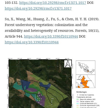
103-132.
https://doi.org/10.29298/rmcf.v13i71.1017
DOI:
https://doi.org/10.29298/rmcf.v13i71.1017
Su, X., Wang, M., Huang, Z., Fu, S., & Chen, H. Y. H. (2019).
Forest understorey vegetation: colonization and the
availability and heterogeneity of resources. Forests, 10(11),
Article 944.
https://doi.org/10.3390/f10110944
DOI:
https://doi.org/10.3390/f10110944