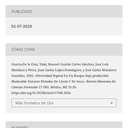
PUBLICADO
01-07-2026
CÓMO CITAR
Guerra-De la Cruz, Vidal, Bossuet Gastón Cortes Sánchez, José Luis
Martínez y Pérez, Juan Carlos López Domínguez, y José Carlos Monárrez
González. 2026. «Diversidad Vegetal En Un Bosque Bajo producción
Maderable Durante Periodos De Lluvia Y De Seca».
Revista Mexicana De
Ciencias Forestales
17 (96). México, ME:31-56.
https://doi.org/10.29298/rmcf.v17i96.1656.
Más formatos de cita
NÚMERO