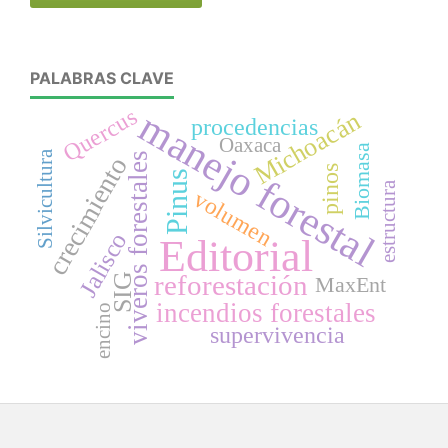
PALABRAS CLAVE
Quercus
manejo forestal
Michoacán
procedencias
Oaxaca
Biomasa
Silvicultura
viveros forestales
crecimiento
pinos
Pinus
estructura
volumen
Jalisco
Editorial
reforestación
SIG
MaxEnt
incendios forestales
encino
supervivencia