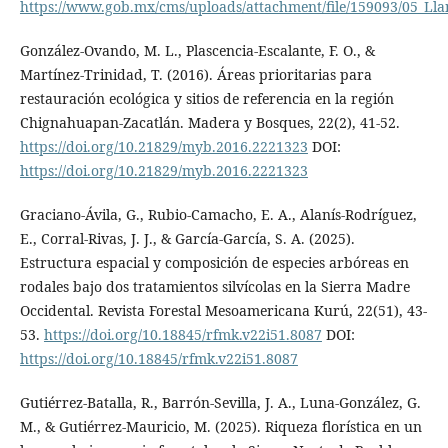
https://www.gob.mx/cms/uploads/attachment/file/159093/05_Ll
González-Ovando, M. L., Plascencia-Escalante, F. O., &
Martínez-Trinidad, T. (2016). Áreas prioritarias para
restauración ecológica y sitios de referencia en la región
Chignahuapan-Zacatlán. Madera y Bosques, 22(2), 41-52.
https://doi.org/10.21829/myb.2016.2221323
DOI:
https://doi.org/10.21829/myb.2016.2221323
Graciano-Ávila, G., Rubio-Camacho, E. A., Alanís-Rodríguez,
E., Corral-Rivas, J. J., & García-García, S. A. (2025).
Estructura espacial y composición de especies arbóreas en
rodales bajo dos tratamientos silvícolas en la Sierra Madre
Occidental. Revista Forestal Mesoamericana Kurú, 22(51), 43-
53.
https://doi.org/10.18845/rfmk.v22i51.8087
DOI:
https://doi.org/10.18845/rfmk.v22i51.8087
Gutiérrez-Batalla, R., Barrón-Sevilla, J. A., Luna-González, G.
M., & Gutiérrez-Mauricio, M. (2025). Riqueza florística en un