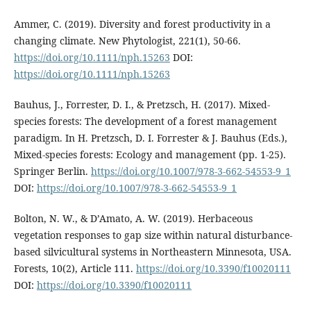
Ammer, C. (2019). Diversity and forest productivity in a
changing climate. New Phytologist, 221(1), 50-66.
https://doi.org/10.1111/nph.15263
DOI:
https://doi.org/10.1111/nph.15263
Bauhus, J., Forrester, D. I., & Pretzsch, H. (2017). Mixed-
species forests: The development of a forest management
paradigm. In H. Pretzsch, D. I. Forrester & J. Bauhus (Eds.),
Mixed-species forests: Ecology and management (pp. 1-25).
Springer Berlin.
https://doi.org/10.1007/978-3-662-54553-9_1
DOI:
https://doi.org/10.1007/978-3-662-54553-9_1
Bolton, N. W., & D’Amato, A. W. (2019). Herbaceous
vegetation responses to gap size within natural disturbance-
based silvicultural systems in Northeastern Minnesota, USA.
Forests, 10(2), Article 111.
https://doi.org/10.3390/f10020111
DOI:
https://doi.org/10.3390/f10020111