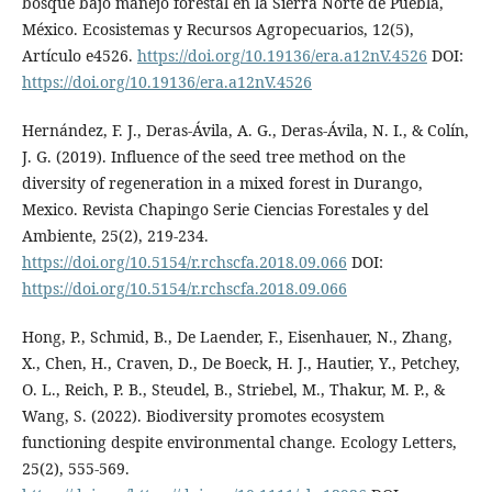
bosque bajo manejo forestal en la Sierra Norte de Puebla,
México. Ecosistemas y Recursos Agropecuarios, 12(5),
Artículo e4526.
https://doi.org/10.19136/era.a12nV.4526
DOI:
https://doi.org/10.19136/era.a12nV.4526
Hernández, F. J., Deras-Ávila, A. G., Deras-Ávila, N. I., & Colín,
J. G. (2019). Influence of the seed tree method on the
diversity of regeneration in a mixed forest in Durango,
Mexico. Revista Chapingo Serie Ciencias Forestales y del
Ambiente, 25(2), 219-234.
https://doi.org/10.5154/r.rchscfa.2018.09.066
DOI:
https://doi.org/10.5154/r.rchscfa.2018.09.066
Hong, P., Schmid, B., De Laender, F., Eisenhauer, N., Zhang,
X., Chen, H., Craven, D., De Boeck, H. J., Hautier, Y., Petchey,
O. L., Reich, P. B., Steudel, B., Striebel, M., Thakur, M. P., &
Wang, S. (2022). Biodiversity promotes ecosystem
functioning despite environmental change. Ecology Letters,
25(2), 555-569.