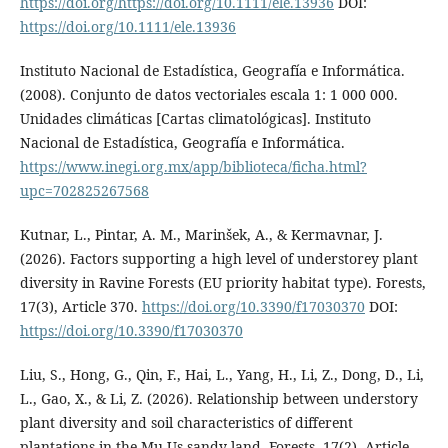
https://doi.org/https://doi.org/10.1111/ele.13936
DOI:
https://doi.org/10.1111/ele.13936
Instituto Nacional de Estadística, Geografía e Informática.
(2008). Conjunto de datos vectoriales escala 1: 1 000 000.
Unidades climáticas [Cartas climatológicas]. Instituto
Nacional de Estadística, Geografía e Informática.
https://www.inegi.org.mx/app/biblioteca/ficha.html?
upc=702825267568
Kutnar, L., Pintar, A. M., Marinšek, A., & Kermavnar, J.
(2026). Factors supporting a high level of understorey plant
diversity in Ravine Forests (EU priority habitat type). Forests,
17(3), Article 370.
https://doi.org/10.3390/f17030370
DOI:
https://doi.org/10.3390/f17030370
Liu, S., Hong, G., Qin, F., Hai, L., Yang, H., Li, Z., Dong, D., Li,
L., Gao, X., & Li, Z. (2026). Relationship between understory
plant diversity and soil characteristics of different
plantations in the Mu Us sandy land. Forests, 17(2), Article