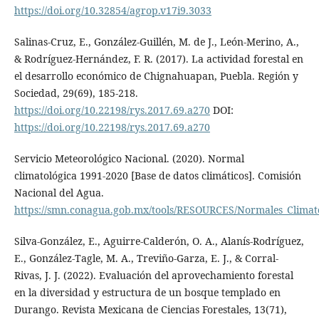
https://doi.org/10.32854/agrop.v17i9.3033
Salinas-Cruz, E., González-Guillén, M. de J., León-Merino, A.,
& Rodríguez-Hernández, F. R. (2017). La actividad forestal en
el desarrollo económico de Chignahuapan, Puebla. Región y
Sociedad, 29(69), 185-218.
https://doi.org/10.22198/rys.2017.69.a270
DOI:
https://doi.org/10.22198/rys.2017.69.a270
Servicio Meteorológico Nacional. (2020). Normal
climatológica 1991-2020 [Base de datos climáticos]. Comisión
Nacional del Agua.
https://smn.conagua.gob.mx/tools/RESOURCES/Normales_Climato
Silva-González, E., Aguirre-Calderón, O. A., Alanís-Rodríguez,
E., González-Tagle, M. A., Treviño-Garza, E. J., & Corral-
Rivas, J. J. (2022). Evaluación del aprovechamiento forestal
en la diversidad y estructura de un bosque templado en
Durango. Revista Mexicana de Ciencias Forestales, 13(71),