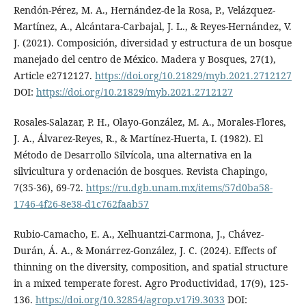
Rendón-Pérez, M. A., Hernández-de la Rosa, P., Velázquez-
Martínez, A., Alcántara-Carbajal, J. L., & Reyes-Hernández, V.
J. (2021). Composición, diversidad y estructura de un bosque
manejado del centro de México. Madera y Bosques, 27(1),
Article e2712127.
https://doi.org/10.21829/myb.2021.2712127
DOI:
https://doi.org/10.21829/myb.2021.2712127
Rosales-Salazar, P. H., Olayo-González, M. A., Morales-Flores,
J. A., Álvarez-Reyes, R., & Martínez-Huerta, I. (1982). El
Método de Desarrollo Silvícola, una alternativa en la
silvicultura y ordenación de bosques. Revista Chapingo,
7(35-36), 69-72.
https://ru.dgb.unam.mx/items/57d0ba58-
1746-4f26-8e38-d1c762faab57
Rubio-Camacho, E. A., Xelhuantzi-Carmona, J., Chávez-
Durán, Á. A., & Monárrez-González, J. C. (2024). Effects of
thinning on the diversity, composition, and spatial structure
in a mixed temperate forest. Agro Productividad, 17(9), 125-
136.
https://doi.org/10.32854/agrop.v17i9.3033
DOI: