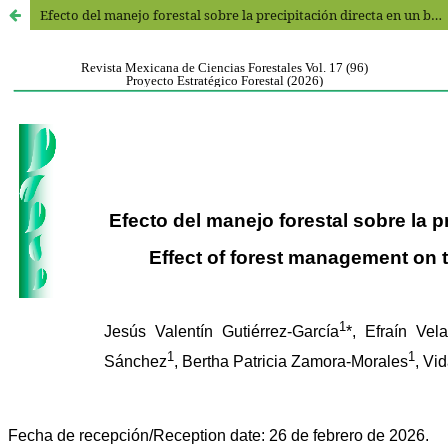
Efecto del manejo forestal sobre la precipitación directa en un bosque templado de Chignahuapan, Puebla