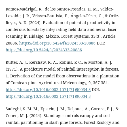
Ramos-Madrigal, R., de los Santos-Posadas, H. M., Valdez-
Lazalde, J. R., Velasco-Bautista, E., Ángeles-Pérez, G., & Ortiz-
Reyes, A. D. (2024). Evaluation of potential productivity in
coniferous forests by integrating field data and aerial laser
scanning in Hidalgo, México. Forest Systems, 33(3), Article
20886.
https://doi.org/10.5424/fs/2024333-20886
DOI:
https://doi.org/10.5424/fs/2024333-20886
Rutter, A. J., Kershaw, K. A., Robins, P. C., & Morton, A. J.
(1971). A predictive model of rainfall interception in forests,
1. Derivation of the model from observations in a plantation
of Corsican pine. Agricultural Meteorology, 9, 367-384.
https://doi.org/10.1016/0002-1571(71)90034-3
DOI:
https://doi.org/10.1016/0002-1571(71)90034-3
Sadeghi, S. M. M., Epstein, J. M., Deljouei, A., Gorora, F. J., &
Cohen, M. J. (2024). Stand age controls canopy and soil
rainfall partitioning in slash pine forests. Forest Ecology and