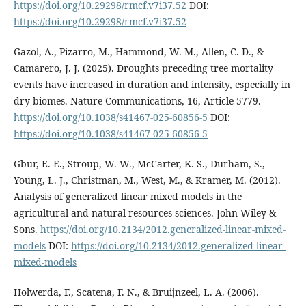
https://doi.org/10.29298/rmcf.v7i37.52
DOI:
https://doi.org/10.29298/rmcf.v7i37.52
Gazol, A., Pizarro, M., Hammond, W. M., Allen, C. D., &
Camarero, J. J. (2025). Droughts preceding tree mortality
events have increased in duration and intensity, especially in
dry biomes. Nature Communications, 16, Article 5779.
https://doi.org/10.1038/s41467-025-60856-5
DOI:
https://doi.org/10.1038/s41467-025-60856-5
Gbur, E. E., Stroup, W. W., McCarter, K. S., Durham, S.,
Young, L. J., Christman, M., West, M., & Kramer, M. (2012).
Analysis of generalized linear mixed models in the
agricultural and natural resources sciences. John Wiley &
Sons.
https://doi.org/10.2134/2012.generalized-linear-mixed-
models
DOI:
https://doi.org/10.2134/2012.generalized-linear-
mixed-models
Holwerda, F., Scatena, F. N., & Bruijnzeel, L. A. (2006).