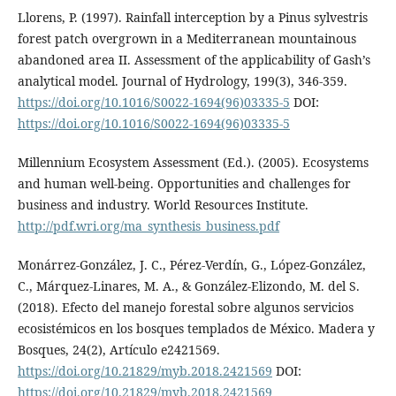
Llorens, P. (1997). Rainfall interception by a Pinus sylvestris
forest patch overgrown in a Mediterranean mountainous
abandoned area II. Assessment of the applicability of Gash’s
analytical model. Journal of Hydrology, 199(3), 346-359.
https://doi.org/10.1016/S0022-1694(96)03335-5
DOI:
https://doi.org/10.1016/S0022-1694(96)03335-5
Millennium Ecosystem Assessment (Ed.). (2005). Ecosystems
and human well-being. Opportunities and challenges for
business and industry. World Resources Institute.
http://pdf.wri.org/ma_synthesis_business.pdf
Monárrez-González, J. C., Pérez-Verdín, G., López-González,
C., Márquez-Linares, M. A., & González-Elizondo, M. del S.
(2018). Efecto del manejo forestal sobre algunos servicios
ecosistémicos en los bosques templados de México. Madera y
Bosques, 24(2), Artículo e2421569.
https://doi.org/10.21829/myb.2018.2421569
DOI:
https://doi.org/10.21829/myb.2018.2421569