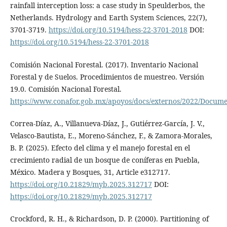
rainfall interception loss: a case study in Speulderbos, the
Netherlands. Hydrology and Earth System Sciences, 22(7),
3701-3719.
https://doi.org/10.5194/hess-22-3701-2018
DOI:
https://doi.org/10.5194/hess-22-3701-2018
Comisión Nacional Forestal. (2017). Inventario Nacional
Forestal y de Suelos. Procedimientos de muestreo. Versión
19.0. Comisión Nacional Forestal.
https://www.conafor.gob.mx/apoyos/docs/externos/2022/Docum
Correa-Díaz, A., Villanueva-Díaz, J., Gutiérrez-García, J. V.,
Velasco-Bautista, E., Moreno-Sánchez, F., & Zamora-Morales,
B. P. (2025). Efecto del clima y el manejo forestal en el
crecimiento radial de un bosque de coníferas en Puebla,
México. Madera y Bosques, 31, Article e312717.
https://doi.org/10.21829/myb.2025.312717
DOI:
https://doi.org/10.21829/myb.2025.312717
Crockford, R. H., & Richardson, D. P. (2000). Partitioning of