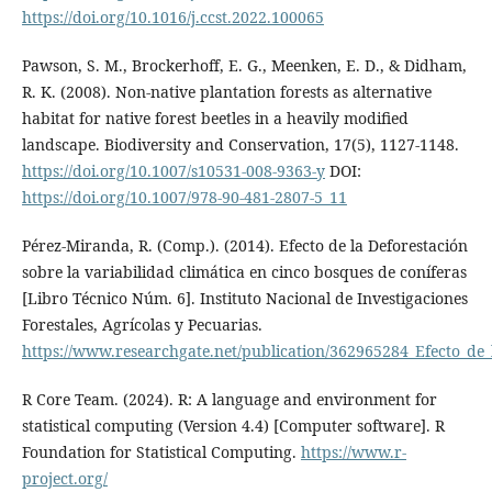
https://doi.org/10.1016/j.ccst.2022.100065
Pawson, S. M., Brockerhoff, E. G., Meenken, E. D., & Didham,
R. K. (2008). Non-native plantation forests as alternative
habitat for native forest beetles in a heavily modified
landscape. Biodiversity and Conservation, 17(5), 1127-1148.
https://doi.org/10.1007/s10531-008-9363-y
DOI:
https://doi.org/10.1007/978-90-481-2807-5_11
Pérez-Miranda, R. (Comp.). (2014). Efecto de la Deforestación
sobre la variabilidad climática en cinco bosques de coníferas
[Libro Técnico Núm. 6]. Instituto Nacional de Investigaciones
Forestales, Agrícolas y Pecuarias.
https://www.researchgate.net/publication/362965284_Efecto_de_
R Core Team. (2024). R: A language and environment for
statistical computing (Version 4.4) [Computer software]. R
Foundation for Statistical Computing.
https://www.r-
project.org/