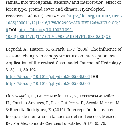
rainfall into throughfall, stemflow and interception: effect of
forest type, ground cover and climate. Hydrological
Processes, 14(16-17), 2903-2920.
https://doi.org/10.1002/1099-
1085(200011/12)14:16/17%3C2903::AID-HYP126%3E3.0.CO;2-
6
DOI:
https://doi.org/10.1002/1099-
1085(200011/12)14:16/17<2903::AID-HYP126>3.0.CO;2-6
Deguchi, A., Hattori, S., & Park, H.-T. (2006). The influence of
seasonal changes in canopy structure on interception loss:
Application of the revised Gash model. Journal of Hydrology,
318(1-4), 80-102.
https://doi.org/10.1016/j.jhydrol.2005.06.005
DOI:
https://doi.org/10.1016/j.jhydrol.2005.06.005
Flores-Ayala, E., Guerra-De la Cruz, V., Terrazas-González, G.
H., Carrillo-Anzures, F., Islas-Gutiérrez, F., Acosta-Mireles, M.,
& Buendía-Rodríguez, E. (2016). Intercepción de lluvia en
bosques de montaña en la cuenca del río Texcoco, México.
Revista Mexicana de Ciencias Forestales, 7(37), 65-76.