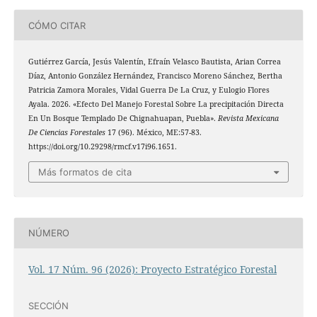
CÓMO CITAR
Gutiérrez García, Jesús Valentín, Efraín Velasco Bautista, Arian Correa
Díaz, Antonio González Hernández, Francisco Moreno Sánchez, Bertha
Patricia Zamora Morales, Vidal Guerra De La Cruz, y Eulogio Flores
Ayala. 2026. «Efecto Del Manejo Forestal Sobre La precipitación Directa
En Un Bosque Templado De Chignahuapan, Puebla».
Revista Mexicana
De Ciencias Forestales
17 (96). México, ME:57-83.
https://doi.org/10.29298/rmcf.v17i96.1651.
Más formatos de cita
NÚMERO
Vol. 17 Núm. 96 (2026): Proyecto Estratégico Forestal
SECCIÓN