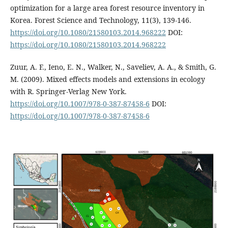
optimization for a large area forest resource inventory in
Korea. Forest Science and Technology, 11(3), 139-146.
https://doi.org/10.1080/21580103.2014.968222
DOI:
https://doi.org/10.1080/21580103.2014.968222
Zuur, A. F., Ieno, E. N., Walker, N., Saveliev, A. A., & Smith, G.
M. (2009). Mixed effects models and extensions in ecology
with R. Springer-Verlag New York.
https://doi.org/10.1007/978-0-387-87458-6
DOI:
https://doi.org/10.1007/978-0-387-87458-6