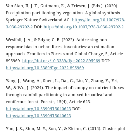
Van Stan, II, J. T., Gutmann, E., & Friesen, J. (Eds.). (2020).
Precipitation partitioning by vegetation. A global synthesis.
Springer Nature Switzerland AG.
https://doi.org/10.1007/978-
3-030-29702-2
DOI:
https://doi.org/10.1007/978-3-030-29702-2
Westfall, J. A., & Edgar, C. B. (2022). Addressing non-
response bias in urban forest inventories: an estimation
approach. Frontiers in Forests and Global Change, 5, Article
895969.
https://doi.org/10.3389/ffgc.2022.895969
DOI:
https://doi.org/10.3389/ffgc.2022.895969
Yang, J., Wang, A., Shen, L., Dai, G., Liu, Y., Zhang, Y., Fei,
W., & Wu, J. (2024). The impact of canopy on nutrient fluxes
through rainfall partitioning in a mixed broadleaf and
coniferous forest. Forests, 15(4), Article 623.
https://doi.org/10.3390/f15040623
DOI:
https://doi.org/10.3390/f15040623
Yim, J.-S., Shin, M.-Y., Son, Y., & Kleinn, C. (2015). Cluster plot