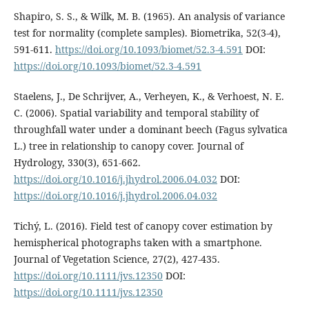
Shapiro, S. S., & Wilk, M. B. (1965). An analysis of variance
test for normality (complete samples). Biometrika, 52(3-4),
591-611.
https://doi.org/10.1093/biomet/52.3-4.591
DOI:
https://doi.org/10.1093/biomet/52.3-4.591
Staelens, J., De Schrijver, A., Verheyen, K., & Verhoest, N. E.
C. (2006). Spatial variability and temporal stability of
throughfall water under a dominant beech (Fagus sylvatica
L.) tree in relationship to canopy cover. Journal of
Hydrology, 330(3), 651-662.
https://doi.org/10.1016/j.jhydrol.2006.04.032
DOI:
https://doi.org/10.1016/j.jhydrol.2006.04.032
Tichý, L. (2016). Field test of canopy cover estimation by
hemispherical photographs taken with a smartphone.
Journal of Vegetation Science, 27(2), 427-435.
https://doi.org/10.1111/jvs.12350
DOI:
https://doi.org/10.1111/jvs.12350