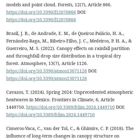
models and point cloud. Forests, 12(7), Article 866.
https://doi.org/10.3390/f12070866
DOI:
https://doi.org/10.3390/f12070866
Brasil, J. B., de Andrade, E. M., de Queiroz-Palácio, H. A.,
Fernández-Raga, M., Ribeiro-Filho, J. C., Medeiros, P. H. A., &
Guerreiro, M. S. (2022). Canopy effects on rainfall partition
and throughfall drop size distribution in a tropical dry
forest. Atmosphere, 13(7), Article 1126.
https://doi.org/10.3390/atmos13071126
DOI:
https://doi.org/10.3390/atmos13071126
Cavazos, T. (2024). Spring 2024: Unprecedented atmospheric
heatwaves in Mexico. Frontiers in Climate, 6, Article
1449710.
https://doi.org/10.3389/fclim.2024.1449710
DOI:
https://doi.org/10.3389/fclim.2024.1449710
Cisneros-Vaca, C., van der Tol, C., & Ghimire, C. P. (2018). The
influence of long-term changes in canopy structure on