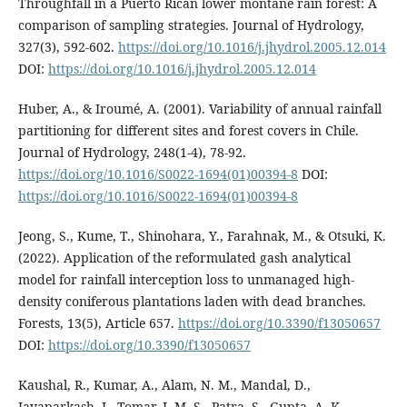
Throughfall in a Puerto Rican lower montane rain forest: A
comparison of sampling strategies. Journal of Hydrology,
327(3), 592-602.
https://doi.org/10.1016/j.jhydrol.2005.12.014
DOI:
https://doi.org/10.1016/j.jhydrol.2005.12.014
Huber, A., & Iroumé, A. (2001). Variability of annual rainfall
partitioning for different sites and forest covers in Chile.
Journal of Hydrology, 248(1-4), 78-92.
https://doi.org/10.1016/S0022-1694(01)00394-8
DOI:
https://doi.org/10.1016/S0022-1694(01)00394-8
Jeong, S., Kume, T., Shinohara, Y., Farahnak, M., & Otsuki, K.
(2022). Application of the reformulated gash analytical
model for rainfall interception loss to unmanaged high-
density coniferous plantations laden with dead branches.
Forests, 13(5), Article 657.
https://doi.org/10.3390/f13050657
DOI:
https://doi.org/10.3390/f13050657
Kaushal, R., Kumar, A., Alam, N. M., Mandal, D.,
Jayaparkash, J., Tomar, J. M. S., Patra, S., Gupta, A. K.,