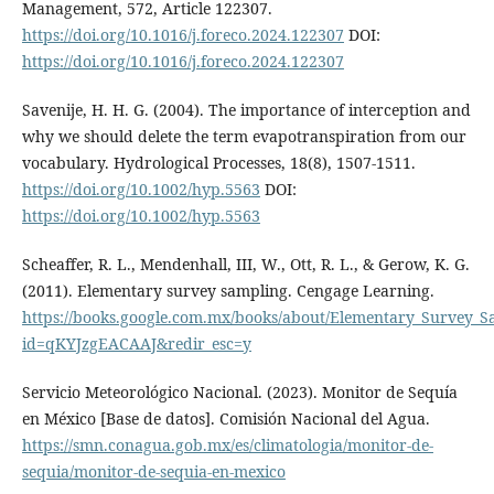
Management, 572, Article 122307.
https://doi.org/10.1016/j.foreco.2024.122307
DOI:
https://doi.org/10.1016/j.foreco.2024.122307
Savenije, H. H. G. (2004). The importance of interception and
why we should delete the term evapotranspiration from our
vocabulary. Hydrological Processes, 18(8), 1507-1511.
https://doi.org/10.1002/hyp.5563
DOI:
https://doi.org/10.1002/hyp.5563
Scheaffer, R. L., Mendenhall, III, W., Ott, R. L., & Gerow, K. G.
(2011). Elementary survey sampling. Cengage Learning.
https://books.google.com.mx/books/about/Elementary_Survey_S
id=qKYJzgEACAAJ&redir_esc=y
Servicio Meteorológico Nacional. (2023). Monitor de Sequía
en México [Base de datos]. Comisión Nacional del Agua.
https://smn.conagua.gob.mx/es/climatologia/monitor-de-
sequia/monitor-de-sequia-en-mexico