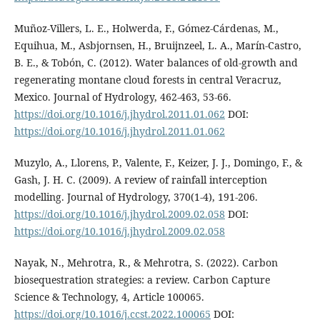
Muñoz-Villers, L. E., Holwerda, F., Gómez-Cárdenas, M.,
Equihua, M., Asbjornsen, H., Bruijnzeel, L. A., Marín-Castro,
B. E., & Tobón, C. (2012). Water balances of old-growth and
regenerating montane cloud forests in central Veracruz,
Mexico. Journal of Hydrology, 462-463, 53-66.
https://doi.org/10.1016/j.jhydrol.2011.01.062
DOI:
https://doi.org/10.1016/j.jhydrol.2011.01.062
Muzylo, A., Llorens, P., Valente, F., Keizer, J. J., Domingo, F., &
Gash, J. H. C. (2009). A review of rainfall interception
modelling. Journal of Hydrology, 370(1-4), 191-206.
https://doi.org/10.1016/j.jhydrol.2009.02.058
DOI:
https://doi.org/10.1016/j.jhydrol.2009.02.058
Nayak, N., Mehrotra, R., & Mehrotra, S. (2022). Carbon
biosequestration strategies: a review. Carbon Capture
Science & Technology, 4, Article 100065.
https://doi.org/10.1016/j.ccst.2022.100065
DOI: