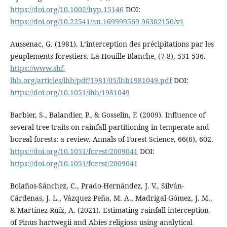
https://doi.org/10.1002/hyp.15146
DOI:
https://doi.org/10.22541/au.169999569.96302150/v1
Aussenac, G. (1981). L’interception des précipitations par les
peuplements forestiers. La Houille Blanche, (7-8), 531-536.
https://www.shf-
lhb.org/articles/lhb/pdf/1981/05/lhb1981049.pdf
DOI:
https://doi.org/10.1051/lhb/1981049
Barbier, S., Balandier, P., & Gosselin, F. (2009). Influence of
several tree traits on rainfall partitioning in temperate and
boreal forests: a review. Annals of Forest Science, 66(6), 602.
https://doi.org/10.1051/forest/2009041
DOI:
https://doi.org/10.1051/forest/2009041
Bolaños-Sánchez, C., Prado-Hernández, J. V., Silván-
Cárdenas, J. L., Vázquez-Peña, M. A., Madrigal-Gómez, J. M.,
& Martínez-Ruíz, A. (2021). Estimating rainfall interception
of Pinus hartwegii and Abies religiosa using analytical