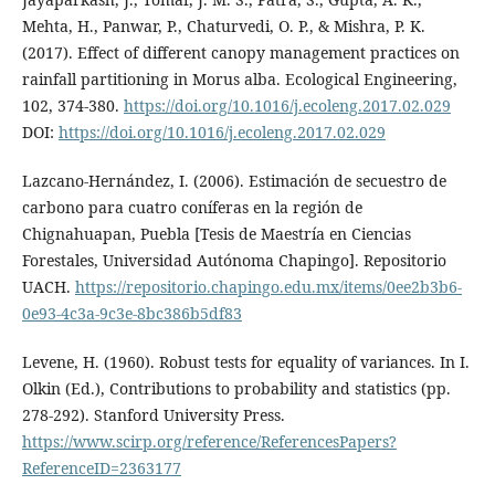
Mehta, H., Panwar, P., Chaturvedi, O. P., & Mishra, P. K.
(2017). Effect of different canopy management practices on
rainfall partitioning in Morus alba. Ecological Engineering,
102, 374-380.
https://doi.org/10.1016/j.ecoleng.2017.02.029
DOI:
https://doi.org/10.1016/j.ecoleng.2017.02.029
Lazcano-Hernández, I. (2006). Estimación de secuestro de
carbono para cuatro coníferas en la región de
Chignahuapan, Puebla [Tesis de Maestría en Ciencias
Forestales, Universidad Autónoma Chapingo]. Repositorio
UACH.
https://repositorio.chapingo.edu.mx/items/0ee2b3b6-
0e93-4c3a-9c3e-8bc386b5df83
Levene, H. (1960). Robust tests for equality of variances. In I.
Olkin (Ed.), Contributions to probability and statistics (pp.
278-292). Stanford University Press.
https://www.scirp.org/reference/ReferencesPapers?
ReferenceID=2363177