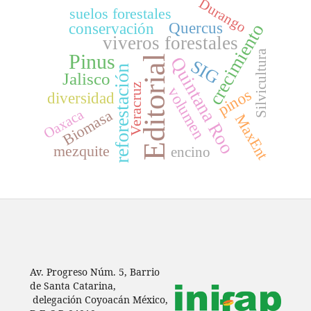
Durango
suelos forestales
Quercus
conservación
crecimiento
viveros forestales
Silvicultura
Pinus
Editorial
Quintana Roo
SIG
reforestación
Jalisco
Veracruz
volumen
pinos
diversidad
Biomasa
Oaxaca
MaxEnt
mezquite
encino
Av. Progreso Núm. 5, Barrio
de Santa Catarina,
delegación Coyoacán México,