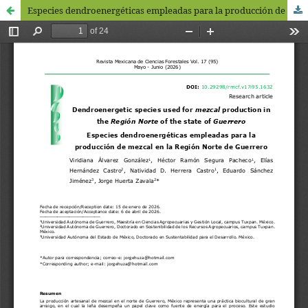
Especies dendroenergéticas empleadas para la producción de mezcal en la Región Norte de Guerrero