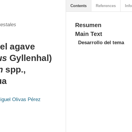
Contents
References
Info
restales
Resumen
Main Text
Desarrollo del tema
del agave
us
Gyllenhal)
n
spp.,
ua
iguel Olivas Pérez