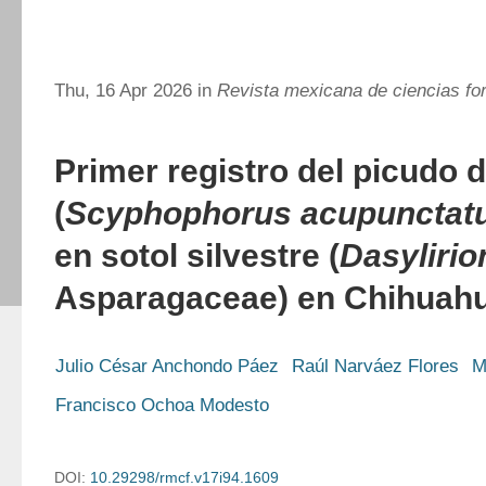
Thu, 16 Apr 2026 in
Revista mexicana de ciencias fo
Primer registro del picudo 
(
Scyphophorus acupunctat
en sotol silvestre (
Dasylirio
Asparagaceae) en Chihuah
Julio César Anchondo Páez
Raúl Narváez Flores
M
Francisco Ochoa Modesto
DOI:
10.29298/rmcf.v17i94.1609