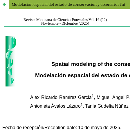
Modelación espacial del estado de conservación y escenarios futuros en el Oriente de Tabasco, México