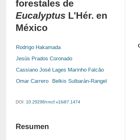
forestales de
Eucalyptus
L'Hér. en
México
Rodrigo Hakamada
Jesús Prados Coronado
Cassiano José Lages Marinho Falcão
Omar Carrero
Belkis Sulbarán-Rangel
DOI:
10.29298/rmcf.v16i87.1474
Resumen