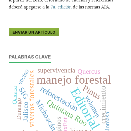
deberá apegarse a la
7a. edición
de las normas APA.
ENVIAR UN ARTÍCULO
PALABRAS CLAVE
supervivencia
Quercus
encino
viveros forestales
manejo forestal
Pinus
reforestación
Editorial
crecimiento
SIG
Oaxaca
volumen
Quintana Roo
Durango
Michoacán
Jalisco
Biomasa
pinos
MaxEnt
biomasa