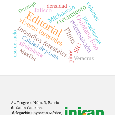
Durango
volumen
densidad
crecimiento
Michoacán
Jalisco
Editorial
Quintana Roo
procedencias
viveros forestales
reforestación
incendios forestales
Pinus
uso de suelo
Calidad de planta
silvicultura
SIG
MaxEnt
pinos
Veracruz
Av. Progreso Núm. 5, Barrio
de Santa Catarina,
delegación Coyoacán México,