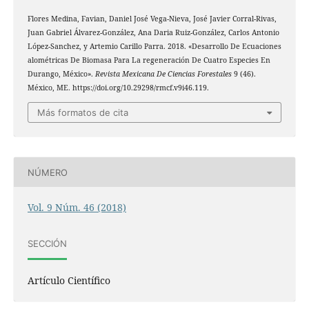
Flores Medina, Favian, Daniel José Vega-Nieva, José Javier Corral-Rivas,
Juan Gabriel Álvarez-González, Ana Daria Ruiz-González, Carlos Antonio
López-Sanchez, y Artemio Carillo Parra. 2018. «Desarrollo De Ecuaciones
alométricas De Biomasa Para La regeneración De Cuatro Especies En
Durango, México».
Revista Mexicana De Ciencias Forestales
9 (46).
México, ME. https://doi.org/10.29298/rmcf.v9i46.119.
Más formatos de cita
NÚMERO
Vol. 9 Núm. 46 (2018)
SECCIÓN
Artículo Científico