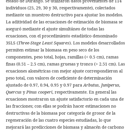
estado de Durango. Se utilizaron datos provenientes de 114
individuos (25, 29, 30 y 30, respectivamente), colectados
mediante un muestreo destructivo para ajustar los modelos.
La aditividad de las ecuaciones de estimación de biomasa se
aseguró mediante el ajuste simultáneo de todas las
ecuaciones, con el procedimiento estadístico denominado
3SLS (
Three-Stage Least Squares
). Los modelos desarrollados
permiten estimar la biomasa en peso seco de los
componentes, peso total, hojas, ramillas (< 0.5 cm), ramas
finas (0.51 – 2.5 cm), ramas gruesas y tronco (> 2.51 cm). Las
ecuaciones alométricas con mejor ajuste correspondieron al
peso total, con valores de coeficiente de determinación
ajustado de 0.97, 0.94, 0.95 y 0.97 para
Arbutus, Juniperus,
Quercus
y
Pinus cooperi
, respectivamente. En general las
ecuaciones mostraron un ajuste satisfactorio en cada una de
las fracciones; con ellas se podrán hacer estimaciones no
destructivas de la biomasa por categoría de grosor de la
regeneración de las cuatro especies estudiadas, lo que
mejorará las predicciones de biomasa y almacén de carbono