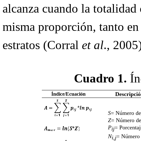
alcanza cuando la totalidad 
misma proporción, tanto en 
estratos (Corral
et al
., 2005
Cuadro 1.
Í
Descripci
Índice/Ecuación
S
= Número de 
Z
= Número de 
P
= Porcentaj
ij
N
= Número d
i,j