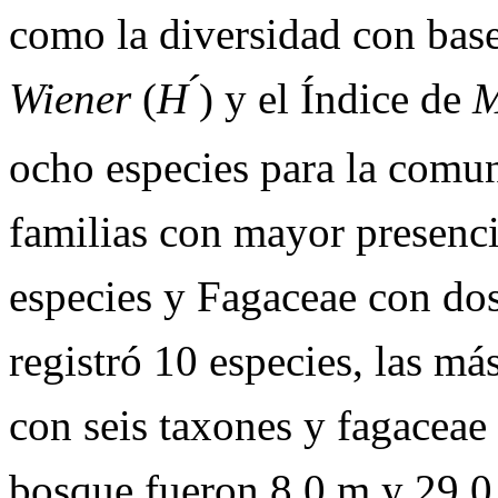
como la diversidad con base
Wiener
(
H ́
) y el Índice de
M
ocho especies para la comun
familias con mayor presenc
especies y Fagaceae con do
registró 10 especies, las m
con seis taxones y fagaceae
bosque fueron 8.0 m y 29.0