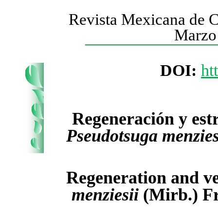
Revista Mexicana de Ci
Marzo 
DOI:
ht
Regeneración y estr
Pseudotsuga menzies
Regeneration and ver
menziesii
(Mirb.) Fr